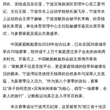
局长、党组成员吴生莲，宁波滨海旅游区管理中心党工委书
记、主任王挺，宁波市水上运动学校校长施飞存，宁波市水
上运动协会主席于赫敏，宁波游艇协会秘书长李梅，松岙镇
镇长朱霄波，奉化体育管理中心主任阮敏娜等嘉宾出席开幕
式，与参赛家庭及观众共襄盛举。
中国家庭帆船赛自2018年创办以来，已在全国26座城市
举办70场赛事，陪伴成千上万个家庭度过亲子会友的休闲周
末时光。开幕式上，中国帆船帆板协会副主席傅丹青表
示：“家帆赛不仅是竞技平台，更是家庭情感的纽带和健康生
活的载体。宁波湾站凭借得天独厚的自然条件与深厚人文底
蕴，为新赛季注入活力。”作为第八个赛季的首站，赛事
以“亲子协同竞技+滨海休闲体验”为核心，倡导“一场赛事，全
家人的旅行”，让帆船运动真正走入寻常百姓家。
本次赛事选址宁波湾天妃湖，这里被誉为“浙江省十佳滨