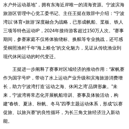
水户外运动基地”，拥有东海近岸唯一的清海资源。宁波滨海
旅游区管理中心党工委书记、主任王挺在致辞中介绍：“宁波
湾以‘体育+旅游’深度融合为战略，已形成帆船、桨板、铁人
三项等特色运动IP，2024年接待游客超过150万人次。”赛事
期间，参赛家庭不仅将体验绕标、换舷等专业挑战，还可感
受桐照渔村千年“海上粮仓”的文化魅力，见证从传统渔业到
现代休闲运动的时代变迁。
王挺进一步阐释了赛事对区域经济的推动作用：“家帆赛
作为国字号IP，带动了水上运动产业升级和滨海旅游消费增
长，助力宁波湾打造‘运动之海、休闲之湾’品牌形象。”未
来，宁波湾将常态化开展帆船培训、赛事及体验活动，构
建“春铁、夏泳、秋帆、冬马”四季主题运动体系，形成“以赛
促旅、以旅兴赛”的良性循环，为长三角文旅经济注入新动
能。