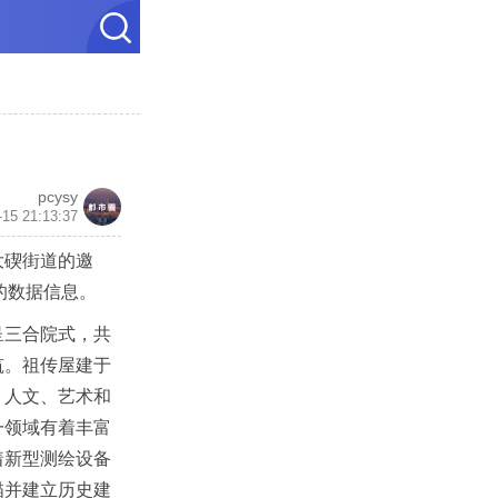
pcysy
-15 21:13:37
大碶街道的邀
的数据信息。
呈三合院式，共
筑。祖传屋建于
、人文、艺术和
一领域有着丰富
着新型测绘设备
描并建立历史建