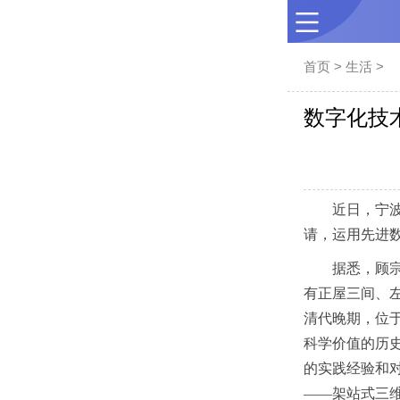
首页
>
生活
>
数字化技
近日，宁
请，运用先进数
据悉，顾宗
有正屋三间、
清代晚期，位
科学价值的历史
的实践经验和
——架站式三